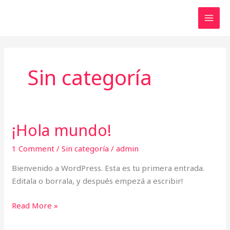
Skip
MAI
to
MEN
content
Sin categoría
¡Hola mundo!
¡Hola
mundo!
1 Comment
/
Sin categoría
/
admin
Bienvenido a WordPress. Esta es tu primera entrada.
Editala o borrala, y después empezá a escribir!
Read More »