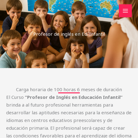
Skip
MAI
to
MEN
content
Profesor de inglés en Ed. Infantil​
Carga horaria de 100 horas 6 meses de duración
El Curso
“Profesor de Inglés en Educación Infantil”
brinda a al futuro profesional herramientas para
desarrollar las aptitudes necesarias para la enseñanza de
idiomas en centros educativos preescolares y de
educación primaria. El profesional será capaz de crear
las condiciones favorables para el aprendizaje del idioma