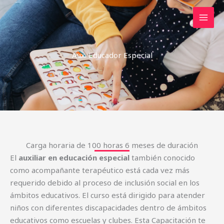
Skip
MAI
to
MEN
content
Aux. Educador Especial
Carga horaria de 100 horas 6 meses de duración
El
auxiliar en educación especial
también conocido
como acompañante terapéutico está cada vez más
requerido debido al proceso de inclusión social en los
ámbitos educativos. El curso está dirigido para atender
niños con diferentes discapacidades dentro de ámbitos
educativos como escuelas y clubes. Esta Capacitación te